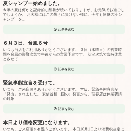
夏シャンプー始めました。
今年の夏は何かと記録的な酷暑が続いておりますが、お元気でお過ごし
でしょうか。 お客様にはこの暑さに負けない様に、今年も恒例の冷シ
ャンプーを...
記事を読む
６月３日、台風６号
いつも当店をご利用ありがとうございます。 ３日（水曜日）の営業時
間を台風の影響次第で午後からの営業予定です。 状況次第で臨時休業
とさせて...
記事を読む
緊急事態宣言を受けて。
いつも、ご来店頂きありがとうございます。 本日、緊急事態宣言が
「発出」されました。 安倍首相（国の）発言から、理容店は休業要請
の対象...
記事を読む
本日より価格変更になります。
いつも、ご来店頂き有難うございます。 本日10月1日より消費税改定に