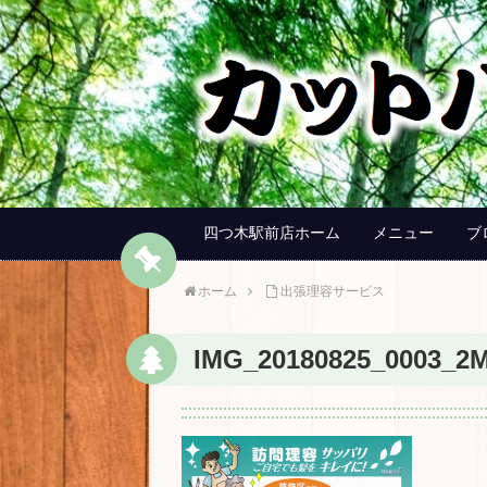
四つ木駅前店ホーム
メニュー
ブ
ホーム
出張理容サービス
IMG_20180825_0003_2