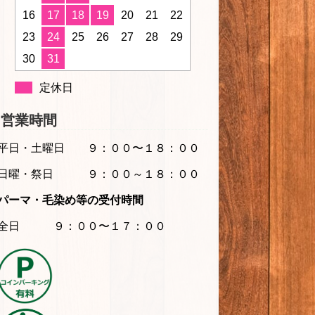
16
17
18
19
20
21
22
23
24
25
26
27
28
29
30
31
定休日
営業時間
平日・土曜日
９：００〜１８：００
日曜・祭日 ９：００～１８：００
パーマ・毛染め等の受付時間
全日 ９：００〜１７：００