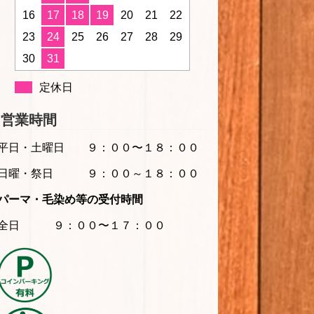
16
17
18
19
20
21
22
23
24
25
26
27
28
29
30
31
定休日
営業時間
平日・土曜日
９：００〜１８：００
日曜・祭日 ９：００～１８：００
パーマ・毛染め等の受付時間
全日 ９：００〜１７：００