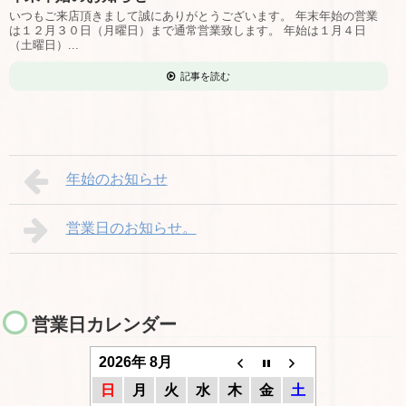
いつもご来店頂きまして誠にありがとうございます。 年末年始の営業
は１２月３０日（月曜日）まで通常営業致します。 年始は１月４日
（土曜日）...
記事を読む
年始のお知らせ
営業日のお知らせ。
営業日カレンダー
2026年 8月
日
月
火
水
木
金
土