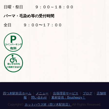
日曜・祭日 ９：００～１８：００
パーマ・毛染め等の受付時間
全日 ９：００〜１７：００
四つ木駅前店ホーム
メニュー
出張理容サービス
ブログ
店舗情
報
問い合わせ
素材提供：Brusheezy！
Copyright©
カットハウスM（四ツ木駅前店）
All Rights Reserved.